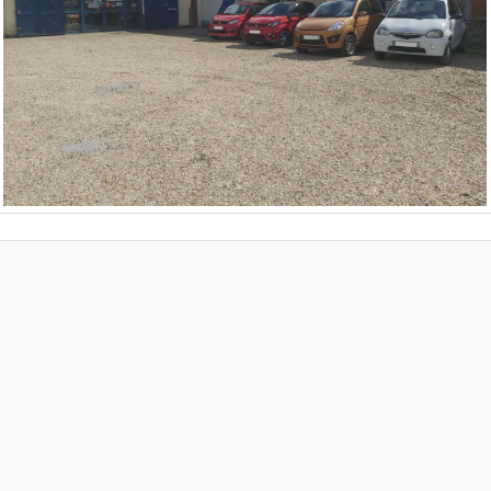
- motoculture 27 - motoculture normandie - matériel de jardin - tondeuse à gazon 
 batterie - tondeuse conducteur marchant - tondeuse professionnelle - tondeuse fro
ion - occasion - tracteur - micro tracteur - tronçonneuse - robot tondeuse - tondeus
se à roues - débroussailleuse professionnelle - élagueuse - élagueuse à batterie - é
ofessionnelle - perche élagueuse - taille haies - taille haies professionnel - taille
yeur - broyeur de végétaux - broyeur de branches - motoculteur - motobineuse - benne
 - remorque - epi - vêtements anti coupures - chaussures anti coupures - chaines de
fflante - lame de tondeuse - lame débroussailleuse - courroie - filtre - cable - cab