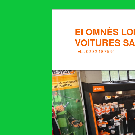
Aller
au
contenu
EI OMNÈS LO
principal
VOITURES S
TEL : 02 32 49 75 91